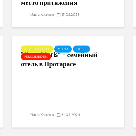
место притяжения
Ольга Костенко
17.03.2026
КЛУБНАЯ КАРТА
МЕСТА
ОТЕЛИ
“Cavo Maris” – семейный
РЕКОМЕНДУЕМ
отель в Протарасе
Ольга Костенко
31.05.2024