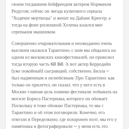
своим тогдашним бойфрендом актером Норманом
Ридусом, сейчас он звезда культового сериала
“Ходячие мертвецы” и женат на Дайане Крюгер, а
тогда на фоне роскошной Хелены казался мне
сереньким мышонком.
Совершенно очаровательным и неожиданно очень
высоким оказался Тарантино, с ним мы общались на
одном из московских кинофестивалей, он привозил
тогда вторую часть Kill Bill. А вот актер Керродайн
(уже покойный) сыгравший, собственно, Билла –
был надменным и нелюбезным. Про Тарантино: как
только он прилетел, он сказал, что у него есть в
Москве главная цель помимо фестиваля: побывать на
могиле Бориса Пастернака, которого он обожает.
Поскольку я тоже обожаю Пастернака, то мы с
Тарантино и об этом поговорили. Конечно, его
отвезли в Переделкино, где похоронен поэт, мы его у
памятника и фотографировали — у меня есть это