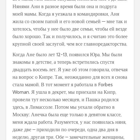
Нянями Ани в разное время были она и подруга
моей мамы. Когда я уезжала в командировки, Аня
жила со своим папой и его новой семьей — мне так и
хотелось, чтобы у нее было две семьи, чтобы ей везде
было хорошо. Так и получилось, и я считаю это более
крупной своей заслугой, чем все главноредакторства.
Когда Ане было лет 12-13, появился Юра. Мы были
знакомы в детстве, а теперь встретились спустя
двадцать восемь лет. Я уже об этом говорила, отвечая
на вопрос о Кипре. Так, неожиданно для всех я снова
стала мамой. В тот момент я работала в Forbes
Woman. Я ушла в декрет, мы приехали на Кипр,
провели тут несколько месяцев, и Пашка родился
здесь, в Лимассоле. Потом мы уехали обратно в
Москву: Анечка была еще только в девятом классе,
меня ждала работа. Разумеется, у нас появилась няня,
даже две – приходили по очереди, одна два дня в
неделю, другая три. Обе – замечательные женщины,