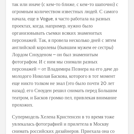
так или иначе (с кем-то ближе, с кем-то шапочно) с
огромным количеством известных людей. С самого
начала, еще в Vogue, я часто работала на разных
проектах, когда, например, нужно было
организовывать съемки всяких знаменитых
персонажей. Так, я провела несколько дней с зятем
английской королевы (бывшим мужем ее сестры)
Лордом Сноуденом – он был знаменитым
фотографом. И с ним мы снимали разных
персонажей – от Владимира Познера на его даче до
молодого Николая Баскова, которого в тот момент
еще никто толком не знал (это было почти 20 лет
назад), его Сноуден решил снимать перед Большим
театром, и Басков громко пел, привлекая внимание
прохожих.
Супермодель Хелена Кристенсен в то время тоже
увлекалась фотографией и прилетела в Москву
снимать российских дизайнеров. Приехала она со