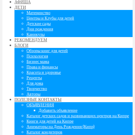
АФИША
ДЕТИ
Материнство
Центры и Клубы для детей
Детские сады
Дни рождения
Каникулы
РЕКОМЕНДУЕМ
БЛОГИ
Обзоры книг для детей
Психология
Бизнес мама
Права и финансы
Красота и здоровье
Рецепты
Для дома
Творчество
Авторы
ПОЛЕЗНЫЕ КОНТАКТЫ
ОБЪЯВЛЕНИЯ
Добавить объявление
Каталог детских садов и развивающих центров на Кипре
Книги для детей на Кипре
Аниматоры на День Рождения (Кипр)
Каталог кондитеров