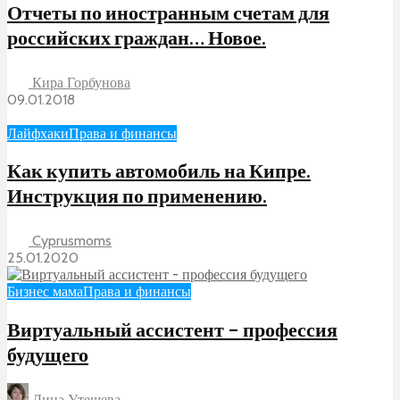
Отчеты по иностранным счетам для
российских граждан… Новое.
Кира Горбунова
09.01.2018
Лайфхаки
Права и финансы
Как купить автомобиль на Кипре.
Инструкция по применению.
Cyprusmoms
25.01.2020
Бизнес мама
Права и финансы
Виртуальный ассистент – профессия
будущего
Дина Утешева