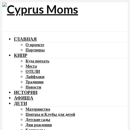
ГЛАВНАЯ
О проекте
Партнеры
КИПР
Куда поехать
Места
ОТЕЛИ
Лайфхаки
Традиции
Новости
ИСТОРИИ
АФИША
ДЕТИ
Материнство
Центры и Клубы для детей
Детские сады
Дни рождения