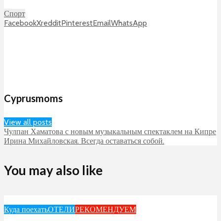
Спорт
Facebook
X
reddit
Pinterest
Email
WhatsApp
Cyprusmoms
View all posts
Чулпан Хаматова с новым музыкальным спектаклем на Кипре
Ирина Михайловская. Всегда оставаться собой.
You may also like
Куда поехать
ОТЕЛИ
РЕКОМЕНДУЕМ