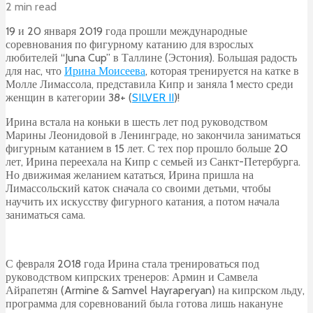
2 min read
19 и 20 января 2019 года прошли международные
соревнования по фигурному катанию для взрослых
любителей “Juna Cup” в Таллине (Эстония). Большая радость
для нас, что
Ирина Моисеева
, которая тренируется на катке в
Молле Лимассола, представила Кипр и заняла 1 место среди
женщин в категории 38+ (
SILVER II
)!
Ирина встала на коньки в шесть лет под руководством
Марины Леонидовой в Ленинграде, но закончила заниматься
фигурным катанием в 15 лет. С тех пор прошло больше 20
лет, Ирина переехала на Кипр с семьей из Санкт-Петербурга.
Но движимая желанием кататься, Ирина пришла на
Лимассольский каток сначала со своими детьми, чтобы
научить их искусству фигурного катания, а потом начала
заниматься сама.
С февраля 2018 года Ирина стала тренироваться под
руководством кипрских тренеров: Армин и Самвела
Айрапетян (Armine & Samvel Hayraperyan) на кипрском льду,
программа для соревнований была готова лишь накануне