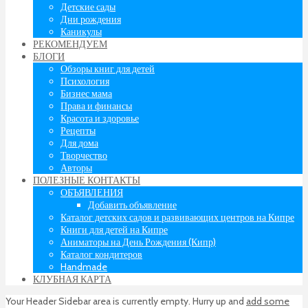
Детские сады
Дни рождения
Каникулы
РЕКОМЕНДУЕМ
БЛОГИ
Обзоры книг для детей
Психология
Бизнес мама
Права и финансы
Красота и здоровье
Рецепты
Для дома
Творчество
Авторы
ПОЛЕЗНЫЕ КОНТАКТЫ
ОБЪЯВЛЕНИЯ
Добавить объявление
Каталог детских садов и развивающих центров на Кипре
Книги для детей на Кипре
Аниматоры на День Рождения (Кипр)
Каталог кондитеров
Handmade
КЛУБНАЯ КАРТА
Your Header Sidebar area is currently empty. Hurry up and
add some