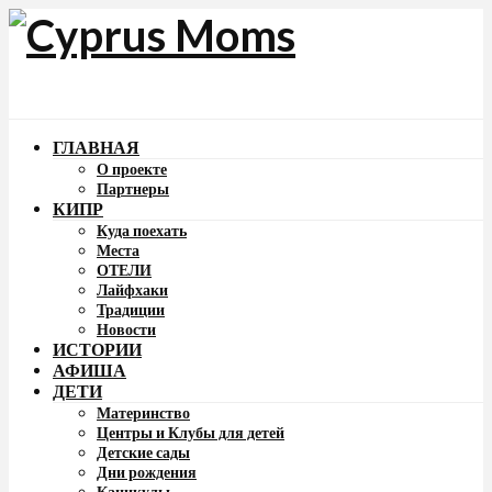
ГЛАВНАЯ
О проекте
Партнеры
КИПР
Куда поехать
Места
ОТЕЛИ
Лайфхаки
Традиции
Новости
ИСТОРИИ
АФИША
ДЕТИ
Материнство
Центры и Клубы для детей
Детские сады
Дни рождения