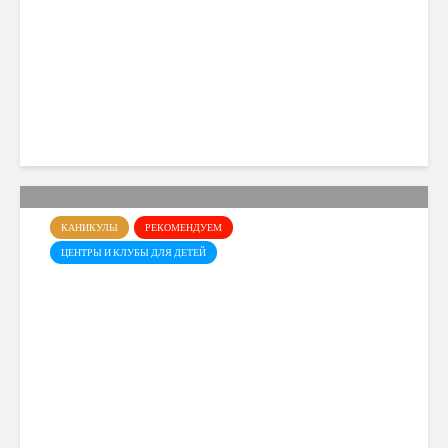
Little Scholars на 2026–2027
учебный год
Cyprusmoms
108 views
КАНИКУЛЫ
РЕКОМЕНДУЕМ
ЦЕНТРЫ И КЛУБЫ ДЛЯ ДЕТЕЙ
Летний лагерь Dance Art в
Лимасоле
Cyprusmoms
81 views