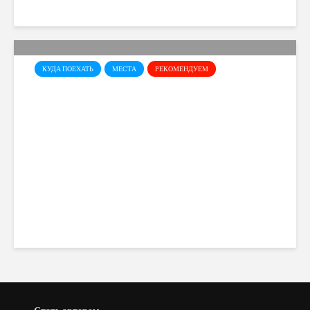
КУДА ПОЕХАТЬ
МЕСТА
РЕКОМЕНДУЕМ
Галерея Левентиса в
Никосии – одно из самых
интересных художественных
пространств Кипра
Elena Sidorova
28 views