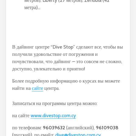
метров), Liberty (27 метров), Zenobia (42
метра)…
В дайвинг центре “Dive Stop” сделают все, чтобы вы
получили удовольствие от погружения и
почувствовали, что дайвинг – это совсем не сложно,
доступно, увлекательно и приятно!
Более подробную информацию о курсах вы можете
найти на
сайте
центра.
Запиcаться на программы центра можно:
на сайте
www.divestop.com.cy
по телефонам:
96039632
(английский),
96109038
(русский), по емайл:
dive@divestop.com.cy