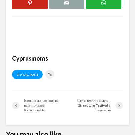
Cyprusmoms
VIEW ALL POSTS
Бояться ли нам потопа
Стена вместо холста…
или что такое
Street Life Festival в
КатаклизмОс
Лимассоле
You may also like