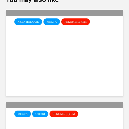
КУДА ПОЕХАТЬ
МЕСТА
РЕКОМЕНДУЕМ
Галерея Левентиса в
Никосии – одно из самых
интересных художественных
пространств Кипра
Elena Sidorova
28 views
МЕСТА
ОТЕЛИ
РЕКОМЕНДУЕМ
Mare Resort – Aya Napa