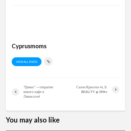
Cyprusmoms
VIEW ALL POSTS
“Цимес” – открытие
Салон Красоты «L.S.
нового кафе в
BEAUTY @ SPA»
Лимассоле!
You may also like