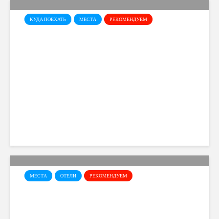
КУДА ПОЕХАТЬ
МЕСТА
РЕКОМЕНДУЕМ
Галерея Левентиса в
Никосии – одно из самых
интересных художественных
пространств Кипра
Elena Sidorova
28 views
МЕСТА
ОТЕЛИ
РЕКОМЕНДУЕМ
Mare Resort – Aya Napa