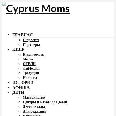
ГЛАВНАЯ
О проекте
Партнеры
КИПР
Куда поехать
Места
ОТЕЛИ
Лайфхаки
Традиции
Новости
ИСТОРИИ
АФИША
ДЕТИ
Материнство
Центры и Клубы для детей
Детские сады
Дни рождения