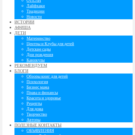
ОТЕЛИ
Лайфхаки
Традиции
Новости
ИСТОРИИ
АФИША
ДЕТИ
Материнство
Центры и Клубы для детей
Детские сады
Дни рождения
Каникулы
РЕКОМЕНДУЕМ
БЛОГИ
Обзоры книг для детей
Психология
Бизнес мама
Права и финансы
Красота и здоровье
Рецепты
Для дома
Творчество
Авторы
ПОЛЕЗНЫЕ КОНТАКТЫ
ОБЪЯВЛЕНИЯ