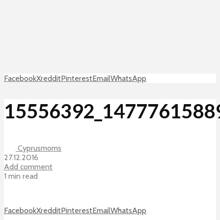
Facebook
X
reddit
Pinterest
Email
WhatsApp
15556392_1477761588
Cyprusmoms
27.12.2016
Add comment
1 min read
Facebook
X
reddit
Pinterest
Email
WhatsApp