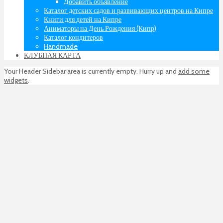
Добавить объявление
Каталог детских садов и развивающих центров на Кипре
Книги для детей на Кипре
Аниматоры на День Рождения (Кипр)
Каталог кондитеров
Handmade
КЛУБНАЯ КАРТА
Your Header Sidebar area is currently empty. Hurry up and
add some
widgets
.