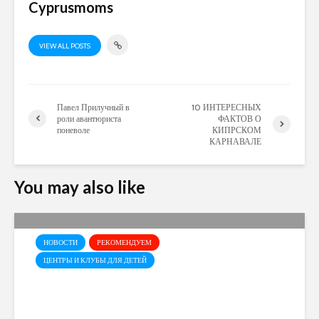
Cyprusmoms
VIEW ALL POSTS
Павел Прилучный в
10 ИНТЕРЕСНЫХ
роли авантюриста
ФАКТОВ О
поневоле
КИПРСКОМ
КАРНАВАЛЕ
You may also like
НОВОСТИ
РЕКОМЕНДУЕМ
ЦЕНТРЫ И КЛУБЫ ДЛЯ ДЕТЕЙ
Baby Party Time в “Эврике”