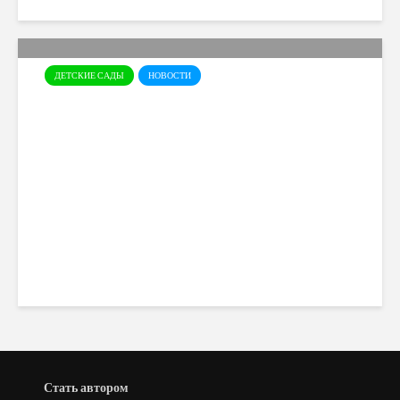
ДЕТСКИЕ САДЫ
НОВОСТИ
Детский сад “Академия
детства” в Лимасоле
Cyprusmoms
5 350 views
Стать автором