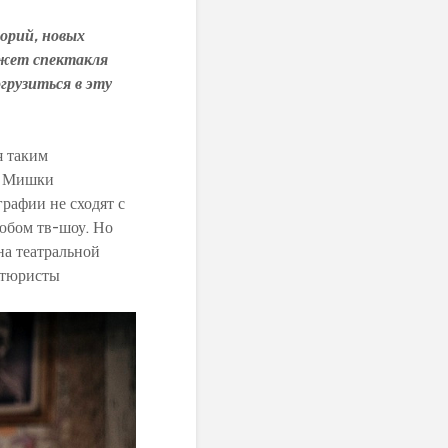
торий, новых
южет спектакля
грузиться в эту
я таким
я Мишки
рафии не сходят с
любом тв-шоу. Но
на театральной
тюристы