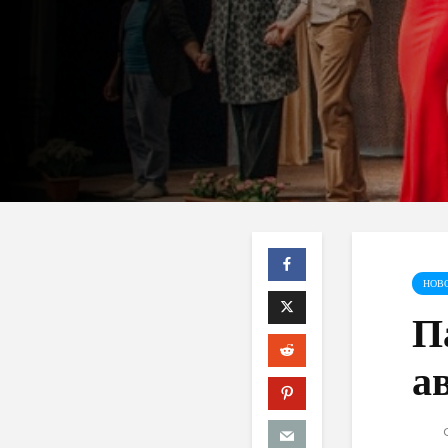
НОВ
П
а
C