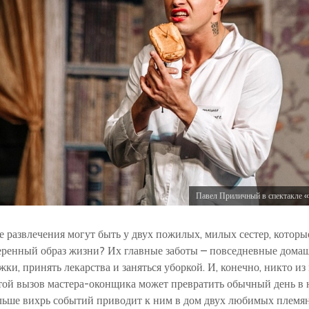
Павел Приличный в спектакле 
е развлечения могут быть у двух пожилых, милых сестер, которы
еренный образ жизни? Их главные заботы – повседневные домаш
ки, принять лекарства и заняться уборкой. И, конечно, никто из
той вызов мастера-оконщика может превратить обычный день в 
льше вихрь событий приводит к ним в дом двух любимых племян