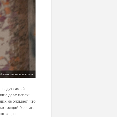
«Авантюристы поневоле»
е ведут самый
ние дела: испечь
 них не ожидает, что
настоящий балаган.
ников, и