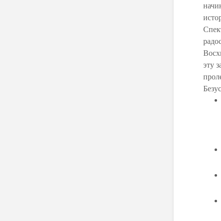
начи
исто
Спек
радо
Восх
эту 
прол
Безус