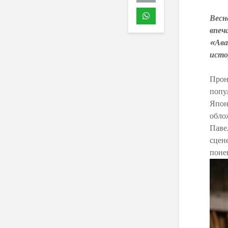
Весн
впеч
«Ава
исто
Прон
попу
Япон
обло
Паве
сцен
поне