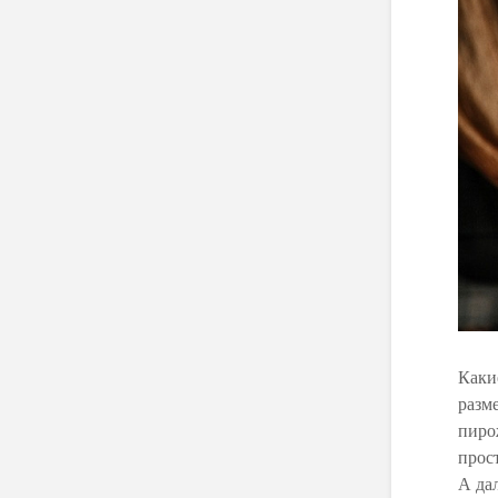
Каки
разм
пирож
прос
А да