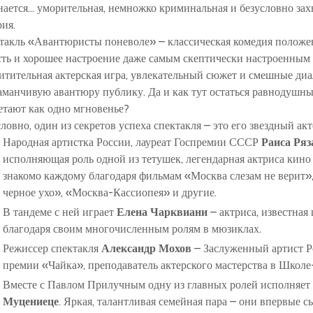
нается… уморительная, немножко криминальная и безусловно за
рия.
такль
«Авантюристы поневоле»
– классическая комедия положен
сть и хорошее настроение даже самым скептически настроенным 
итительная актерская игра, увлекательный сюжет и смешные диа
заманчивую авантюру публику. Да и как тут остаться равнодушным
етают как одно мгновенье?
ловно, один из секретов успеха спектакля – это его звездный акт
Народная артистка России, лауреат Госпремии СССР
Раиса Ряз
исполняющая роль одной из тетушек, легендарная актриса кино 
знакомо каждому благодаря фильмам «Москва слезам не верит»
черное ухо», «Москва-Кассиопея» и другие.
В тандеме с ней играет
Елена Чарквиани
– актриса, известная
благодаря своим многочисленным ролям в мюзиклах.
Режиссер спектакля
Александр Мохов
– Заслуженный артист Ро
премии «Чайка», преподаватель актерского мастерства в Школ
Вместе с Павлом Прилучным одну из главных ролей исполняет 
Муцениеце
. Яркая, талантливая семейная пара – они впервые с