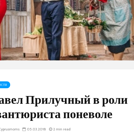
ОСТИ
авел Прилучный в роли
вантюриста поневоле
yprusmoms
05.03.2018
2 min read