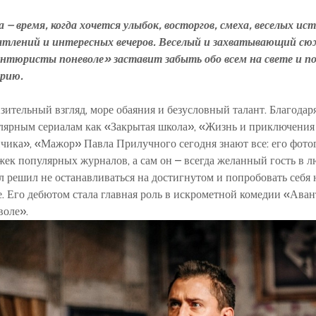
а – время, когда хочется улыбок, восторгов, смеха, веселых ис
атлений и интересных вечеров. Веселый и захватывающий с
нтюристы поневоле»
заставит забыть обо всем на свете и по
рию.
зительный взгляд, море обаяния и безусловный талант. Благодар
лярным сериалам как «Закрытая школа», «Жизнь и приключени
чика», «Мажор» Павла Прилучного сегодня знают все: его фотог
жек популярных журналов, а сам он – всегда желанный гость в 
л решил не останавливаться на достигнутом и попробовать себя 
е. Его дебютом стала главная роль в искрометной комедии
«Аван
воле»
.