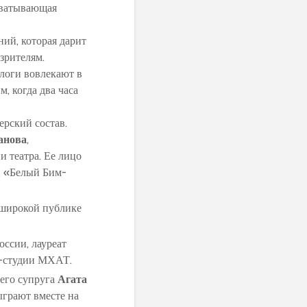
хватывающая
ий, которая дарит
зрителям.
логи вовлекают в
, когда два часа
ерский состав.
анова
,
и театра. Ее лицо
, «Белый Бим-
 широкой публике
ссии, лауреат
е-студии МХАТ.
его супруга
Агата
ыграют вместе на