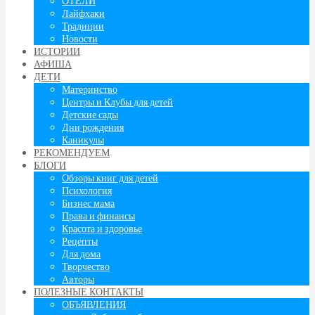
ОТЕЛИ
Лайфхаки
Традиции
Новости
ИСТОРИИ
АФИША
ДЕТИ
Материнство
Центры и Клубы для детей
Детские сады
Дни рождения
Каникулы
РЕКОМЕНДУЕМ
БЛОГИ
Обзоры книг для детей
Психология
Бизнес мама
Права и финансы
Красота и здоровье
Рецепты
Для дома
Творчество
Авторы
ПОЛЕЗНЫЕ КОНТАКТЫ
ОБЪЯВЛЕНИЯ