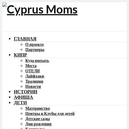
ГЛАВНАЯ
О проекте
Партнеры
КИПР
Куда поехать
Места
ОТЕЛИ
Лайфхаки
Традиции
Новости
ИСТОРИИ
АФИША
ДЕТИ
Материнство
Центры и Клубы для детей
Детские сады
Дни рождения