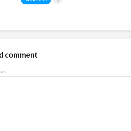
VIEW ALL POSTS
d comment
ent