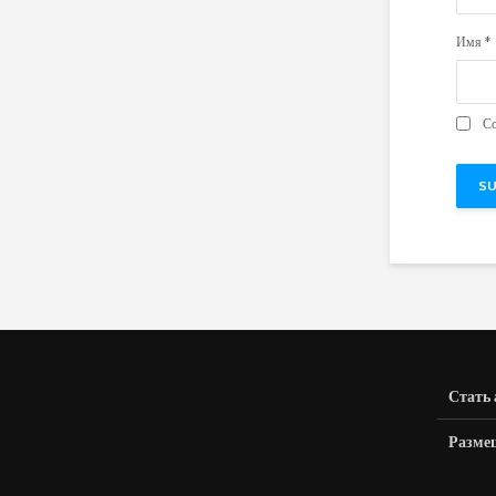
Имя
*
Со
Стать
Разме