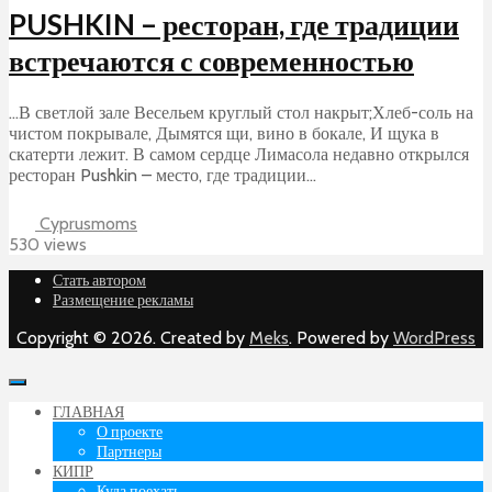
PUSHKIN – ресторан, где традиции
встречаются с современностью
…В светлой зале Весельем круглый стол накрыт;Хлеб-соль на
чистом покрывале, Дымятся щи, вино в бокале, И щука в
скатерти лежит. В самом сердце Лимасола недавно открылся
ресторан Pushkin – место, где традиции...
Cyprusmoms
530 views
Стать автором
Размещение рекламы
Copyright © 2026. Created by
Meks
. Powered by
WordPress
ГЛАВНАЯ
О проекте
Партнеры
КИПР
Куда поехать