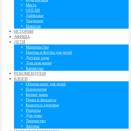
Места
ОТЕЛИ
Лайфхаки
Традиции
Новости
ИСТОРИИ
АФИША
ДЕТИ
Материнство
Центры и Клубы для детей
Детские сады
Дни рождения
Каникулы
РЕКОМЕНДУЕМ
БЛОГИ
Обзоры книг для детей
Психология
Бизнес мама
Права и финансы
Красота и здоровье
Рецепты
Для дома
Творчество
Авторы