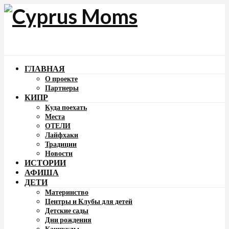
ГЛАВНАЯ
О проекте
Партнеры
КИПР
Куда поехать
Места
ОТЕЛИ
Лайфхаки
Традиции
Новости
ИСТОРИИ
АФИША
ДЕТИ
Материнство
Центры и Клубы для детей
Детские сады
Дни рождения