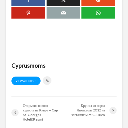
Cyprusmoms
VIEW ALL POSTS
Открытие нового
Круизы из порта
курорта на Кипре – Cap
Лимассола 2022 на
St. Georges
элегантном MSC Lirica
Holel&Resort