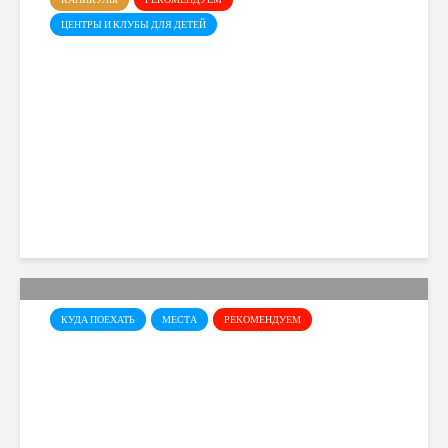
ЦЕНТРЫ И КЛУБЫ ДЛЯ ДЕТЕЙ
Летний лагерь Dance Art в
Лимасоле
Cyprusmoms
81 views
КУДА ПОЕХАТЬ
МЕСТА
РЕКОМЕНДУЕМ
Галерея Левентиса в
Никосии – одно из самых
интересных художественных