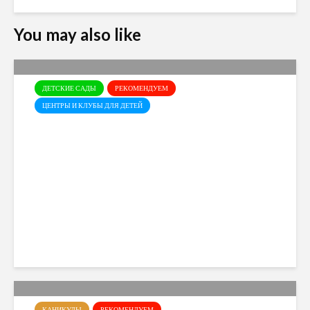
You may also like
ДЕТСКИЕ САДЫ
РЕКОМЕНДУЕМ
ЦЕНТРЫ И КЛУБЫ ДЛЯ ДЕТЕЙ
Открыт набор в детский сад
Little Scholars на 2026–2027
учебный год
Cyprusmoms
108 views
КАНИКУЛЫ
РЕКОМЕНДУЕМ