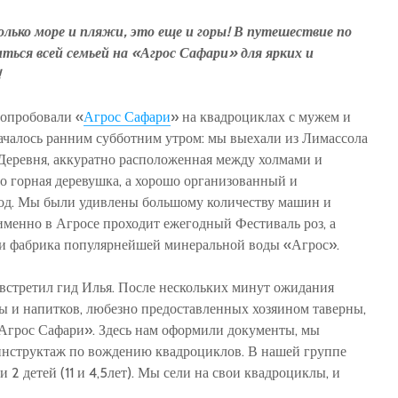
олько море и пляжи, это еще и горы! В путешествие по
ься всей семьей на «Агрос Сафари» для ярких и
!
попробовали «
Агрос Сафари
» на квадроциклах с мужем и
ачалось ранним субботним утром: мы выехали из Лимассола
 Деревня, аккуратно расположенная между холмами и
о горная деревушка, а хорошо организованный и
од. Мы были удивлены большому количеству машин и
 именно в Агросе проходит ежегодный Фестиваль роз, а
 и фабрика популярнейшей минеральной воды «Агрос».
встретил гид Илья. После нескольких минут ожидания
ы и напитков, любезно предоставленных хозяином таверны,
Агрос Сафари». Здесь нам оформили документы, мы
нструктаж по вождению квадроциклов. В нашей группе
и 2 детей (11 и 4,5лет). Мы сели на свои квадроциклы, и