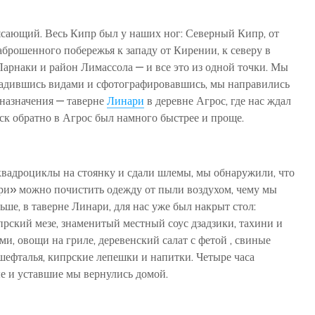
ясающий. Весь Кипр был у наших ног: Северный Кипр, от
аброшенного побережья к западу от Кирении, к северу в
Ларнаки и район Лимассола — и все это из одной точки. Мы
ладившись видами и сфотографировавшись, мы направились
назначения — таверне
Линари
в деревне Агрос, где нас ждал
ск обратно в Агрос был намного быстрее и проще.
 квадроциклы на стоянку и сдали шлемы, мы обнаружили, что
ри» можно почистить одежду от пыли воздухом, чему мы
ше, в таверне Линари, для нас уже был накрыт стол:
ский мезе, знаменитый местный соус дзадзики, тахини и
и, овощи на гриле, деревенский салат с фетой , свиные
шефталья, кипрские лепешки и напитки. Четыре часа
е и уставшие мы вернулись домой.