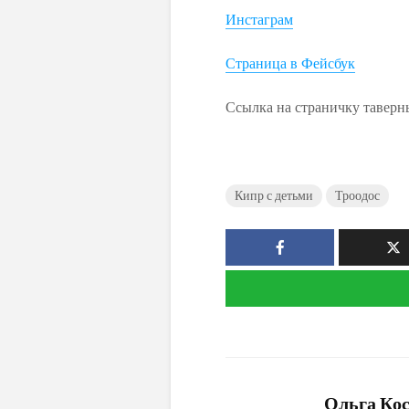
Инстаграм
Страница в Фейсбук
Ссылка на страничку таверн
Кипр с детьми
Троодос
Ольга Ко