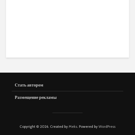
детства” в Лимасоле
Cyprusmoms
5 350 views
Стать автором
Размещение рекламы
Copyright © 2026. Created by
Meks
. Powered by
WordPress