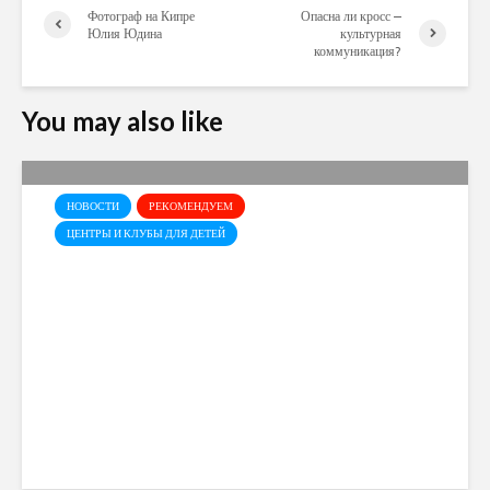
Фотограф на Кипре
Опасна ли кросс –
Юлия Юдина
культурная
коммуникация?
You may also like
НОВОСТИ
РЕКОМЕНДУЕМ
ЦЕНТРЫ И КЛУБЫ ДЛЯ ДЕТЕЙ
Baby Party Time в “Эврике”
Cyprusmoms
723 views