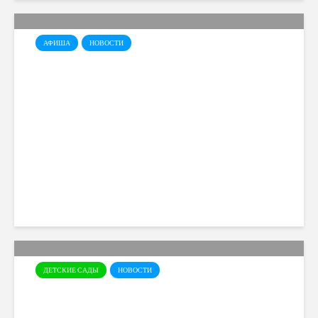
АФИША
НОВОСТИ
Фестиваль науки и
инноваций —
YOUTHTECHFEST!
Cyprusmoms
538 views
ДЕТСКИЕ САДЫ
НОВОСТИ
Детский сад “Академия