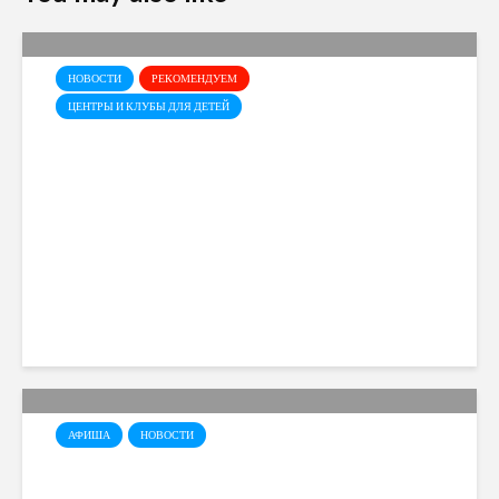
НОВОСТИ
РЕКОМЕНДУЕМ
ЦЕНТРЫ И КЛУБЫ ДЛЯ ДЕТЕЙ
Baby Party Time в “Эврике”
Cyprusmoms
723 views
АФИША
НОВОСТИ
Фестиваль науки и