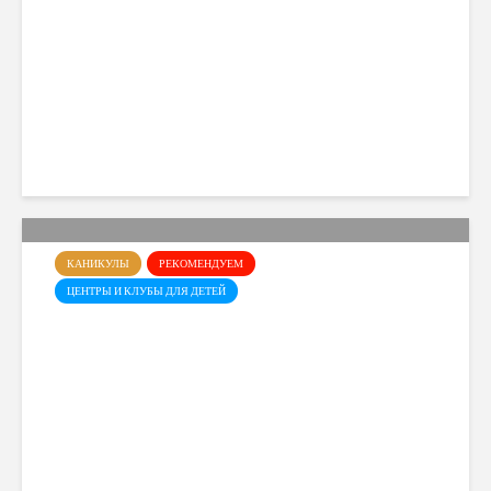
Little Scholars на 2026–2027
учебный год
Cyprusmoms
108 views
КАНИКУЛЫ
РЕКОМЕНДУЕМ
ЦЕНТРЫ И КЛУБЫ ДЛЯ ДЕТЕЙ
Летний лагерь Dance Art в
Лимасоле