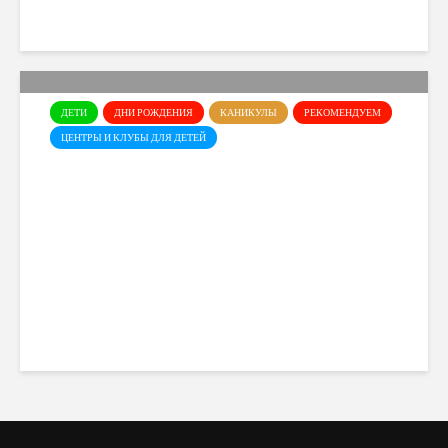
Cyprusmoms
81 views
ДЕТИ
ДНИ РОЖДЕНИЯ
КАНИКУЛЫ
РЕКОМЕНДУЕМ
ЦЕНТРЫ И КЛУБЫ ДЛЯ ДЕТЕЙ
Science House: Детский
научный центр для будущих
исследователей
Cyprusmoms
681 views