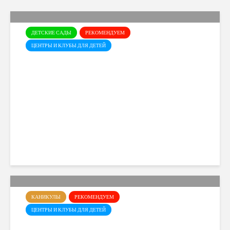
ДЕТСКИЕ САДЫ
РЕКОМЕНДУЕМ
ЦЕНТРЫ И КЛУБЫ ДЛЯ ДЕТЕЙ
Открыт набор в детский сад
Little Scholars на 2026–2027
учебный год
Cyprusmoms
108 views
КАНИКУЛЫ
РЕКОМЕНДУЕМ
ЦЕНТРЫ И КЛУБЫ ДЛЯ ДЕТЕЙ
Летний лагерь Dance Art в