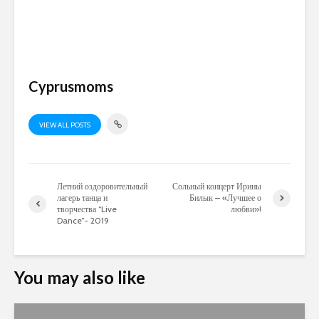
Cyprusmoms
VIEW ALL POSTS
Летний оздоровительный
Сольный концерт Ирины
лагерь танца и
Билык – «Лучшее о
творчества “Live
любви»!
Dance”- 2019
You may also like