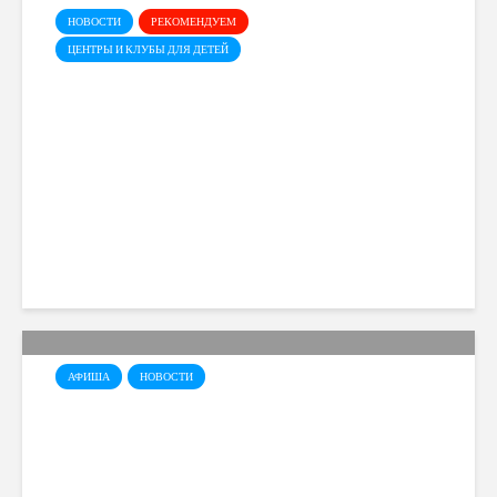
НОВОСТИ
РЕКОМЕНДУЕМ
ЦЕНТРЫ И КЛУБЫ ДЛЯ ДЕТЕЙ
Baby Party Time в “Эврике”
Cyprusmoms
723 views
АФИША
НОВОСТИ
Фестиваль науки и
инноваций —
YOUTHTECHFEST!