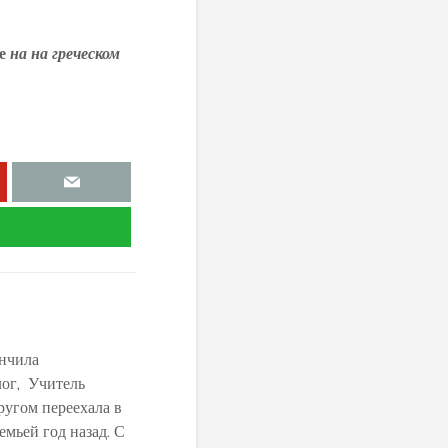
ие
на на греческом
ончила
ог, Учитель
ругом переехала в
емьей год назад. С