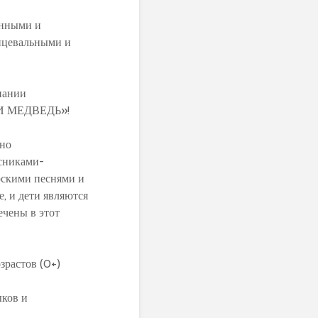
енными и
нцевальными и
пании
 И МЕДВЕДЬ»!
ено
сниками-
рскими песнями и
, и дети являются
чены в этот
зрастов (0+)
ыков и