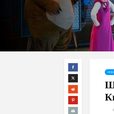
НОВ
Ш
К
Ю