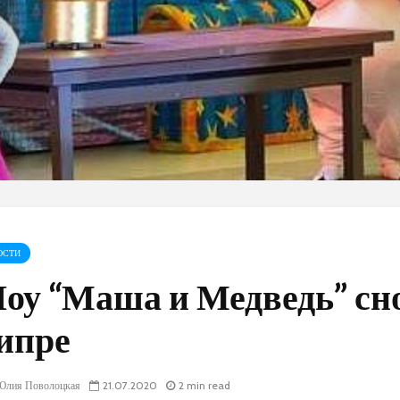
ОСТИ
оу “Маша и Медведь” сн
ипре
лия Поволоцкая
21.07.2020
2 min read