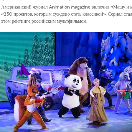
Американский журнал Animation Magazine включил «Машу и м
«250 проектов, которым суждено стать классикой». Сериал ста
этом рейтинге российским мультфильмом.