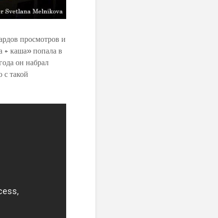
ардов просмотров и
а + каша» попала в
года он набрал
 с такой