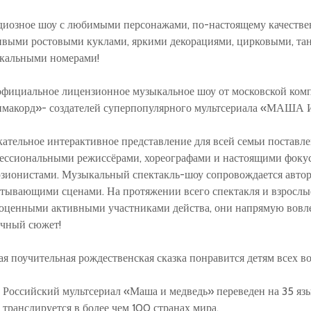
диозное шоу с любимыми персонажами, по-настоящему качеств
ивыми ростовыми куклами, яркими декорациями, цирковыми, та
кальными номерами!
официальное лицензионное музыкальное шоу от московской ком
макорд»- создателей суперпопулярного мультсериала «МАША
кательное интерактивное представление для всей семьи поставл
ессиональными режиссёрами, хореографами и настоящими фоку
зионистами. Музыкальный спектакль-шоу сопровождается авто
атывающими сценами. На протяжении всего спектакля и взрослые
оценными активными участниками действа, они напрямую вовле
очный сюжет!
ая поучительная рождественская сказка понравится детям всех во
Российский мультсериал «Маша и медведь» переведен на 35 яз
транслируется в более чем 100 странах мира.