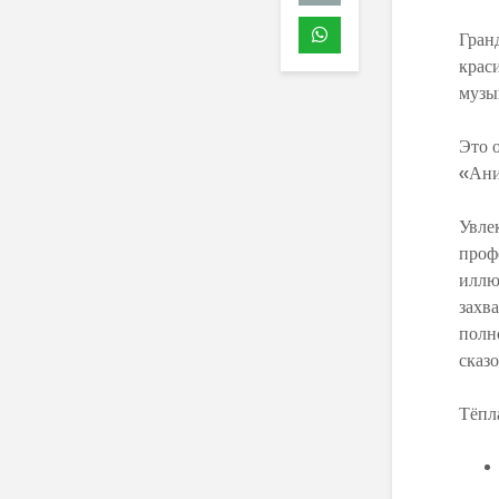
Гран
крас
музы
Это 
«Ани
Увле
проф
иллю
захв
полн
сказ
Тёпл