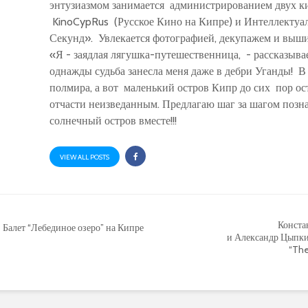
энтузиазмом занимается администрированием двух к
KinoCypRus (Русское Кино на Кипре) и Интеллекту
Секунд». Увлекается фотографией, декупажем и выш
«Я - заядлая лягушка-путешественница, - рассказывает
однажды судьба занесла меня даже в дебри Уганды! В
полмира, а вот маленький остров Кипр до сих пор ос
отчасти неизведанным. Предлагаю шаг за шагом позна
солнечный остров вместе!!!
VIEW ALL POSTS
Конста
Балет “Лебединое озеро” на Кипре
и Александр Цыпки
“The