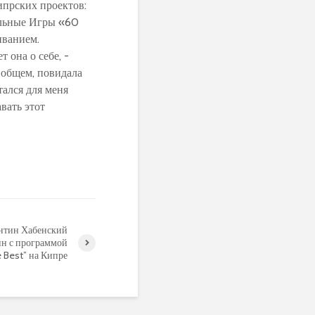
ипрских проектов:
альные Игры «60
иванием.
 она о себе, -
 общем, повидала
тался для меня
вать этот
нтин Хабенский
н с программой
 Best” на Кипре