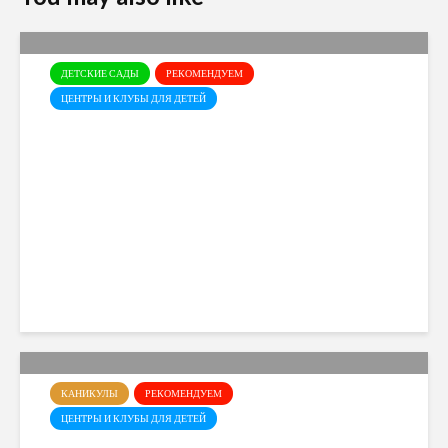
ДЕТСКИЕ САДЫ
РЕКОМЕНДУЕМ
ЦЕНТРЫ И КЛУБЫ ДЛЯ ДЕТЕЙ
Открыт набор в детский сад
Little Scholars на 2026–2027
учебный год
Cyprusmoms
108 views
КАНИКУЛЫ
РЕКОМЕНДУЕМ
ЦЕНТРЫ И КЛУБЫ ДЛЯ ДЕТЕЙ