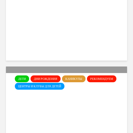
Летний лагерь Dance Art в
Лимасоле
Cyprusmoms
81 views
ДЕТИ
ДНИ РОЖДЕНИЯ
КАНИКУЛЫ
РЕКОМЕНДУЕМ
ЦЕНТРЫ И КЛУБЫ ДЛЯ ДЕТЕЙ
Science House: Детский
научный центр для будущих
исследователей