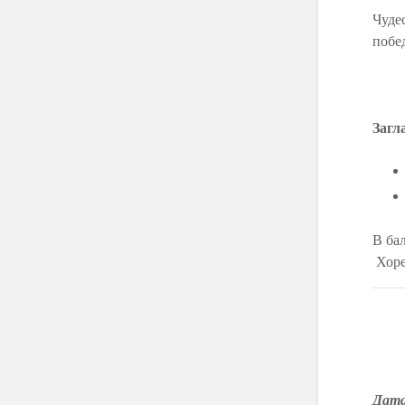
Чуде
побед
Загл
В ба
Хоре
Дат