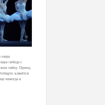
 озера
ушка-лебедь с
свою тайну. Принц,
отбарте, клянётся
еще никогда и