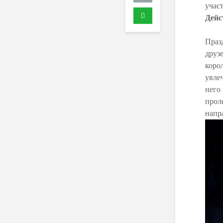
учас
Дейс
Праз
друз
коро
увле
него
прол
напра