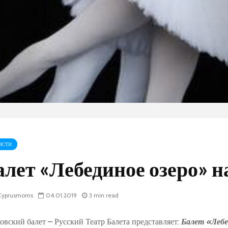
ОСТИ
алет «Лебединое озеро» н
yprusmoms
04.01.2019
3 min read
овский балет – Русский Театр Балета представляет:
Балет «Лебе