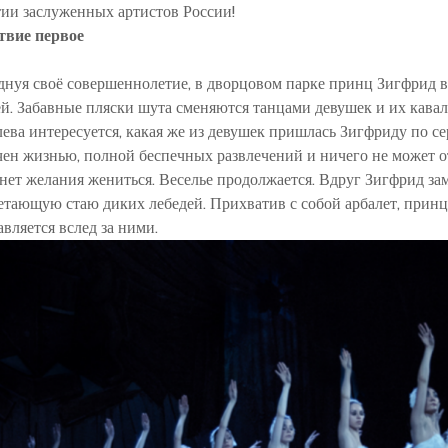
тии заслуженных артистов России!
твие первое
днуя своё совершеннолетие, в дворцовом парке принц Зигфрид в
ей. Забавные пляски шута сменяются танцами девушек и их кавал
лева интересуется, какая же из девушек пришлась Зигфриду по с
чен жизнью, полной беспечных развлечений и ничего не может о
 нет желания жениться. Веселье продолжается. Вдруг Зигфрид за
етающую стаю диких лебедей. Прихватив с собой арбалет, принц
вляется вслед за ними.