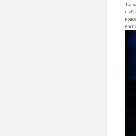
Торж
выбр
крас
восп