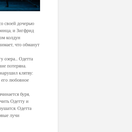
со своей дочерью
ринца, и Зигфрид
хом колдун
нимает, что обманут
гу озера… Одетта
ние потеряна.
 нарушил клятву:
о его любовное
чинается буря,
чить Одетту и
рушатся. Одетта
рвые лучи