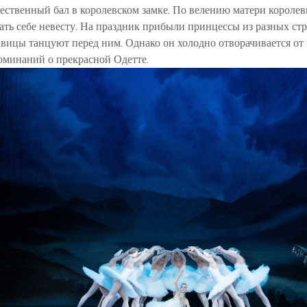
ественный бал в королевском замке. По велению матери короле
ать себе невесту. На праздник прибыли принцессы из разных ст
авицы танцуют перед ним. Однако он холодно отворачивается от
оминаний о прекрасной Одетте.