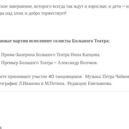
сное завершение, которого всегда так ждут и взрослые, и дети –
ы над злом, и добро торжествует!
авные партии исполняют солисты Большого Театра:
Прима-Балерина Большого Театра Нина Капцова.
Премьер Большого Театра – Александр Волчков.
лете принимают участие 40 танцовщиков. Музыка: Петра Чайков
ография: Л.Иванова и М.Петипа. Редакция: Емельянова.
а: