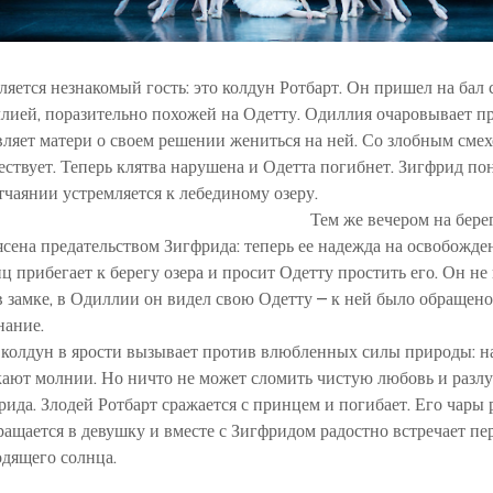
ляется незнакомый гость: это колдун Ротбарт. Он пришел на бал 
лией, поразительно похожей на Одетту. Одиллия очаровывает п
вляет матери о своем решении жениться на ней. Со злобным сме
ествует. Теперь клятва нарушена и Одетта погибнет. Зигфрид по
отчаянии устремляется к лебединому озеру.
Тем же вечером на бере
ясена предательством Зигфрида: теперь ее надежда на освобожде
ц прибегает к берегу озера и просит Одетту простить его. Он не
 в замке, в Одиллии он видел свою Одетту – к ней было обращен
нание.
 колдун в ярости вызывает против влюбленных силы природы: на
кают молнии. Но ничто не может сломить чистую любовь и разлу
рида. Злодей Ротбарт сражается с принцем и погибает. Его чары 
ращается в девушку и вместе с Зигфридом радостно встречает пе
одящего солнца.