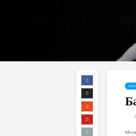
НОВ
Б
C
Моск