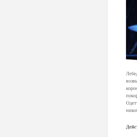
Лебе
возв
коро
поко
Одет
ником
Дейс