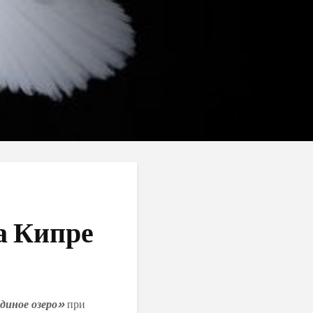
а Кипре
диное озеро»
при