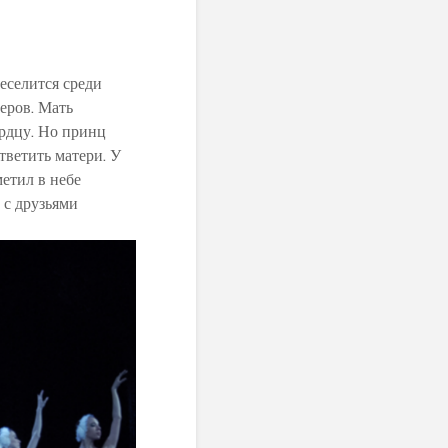
еселится среди
еров. Мать
ердцу. Но принц
тветить матери. У
метил в небе
 с друзьями