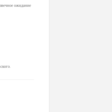
 извечное ожидание
ского.