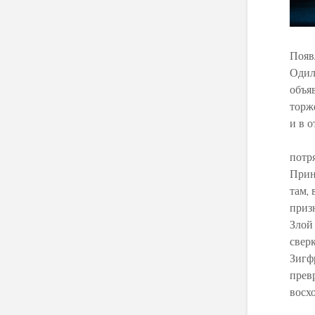
Появ
Одил
объя
торж
и в 
потр
Прин
там,
приз
Злой
свер
Зигф
прев
восх